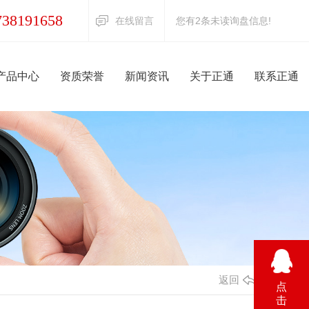
产品中心
资质荣誉
新闻资讯
关于正通
联系正通
738191658
在线留言
您有
2
条未读询盘信息!
产品中心
资质荣誉
新闻资讯
关于正通
联系正通
护密闭门
公司头条
防护设备
混凝土防护密闭门
公司头条
隔断门
收器
通风防化设备
行业资讯
地铁区间隔断门
过滤吸收器
行业资讯
密闭封堵板
两用风机
常见问题
临空墙防护密闭封堵板
电动脚踏两用风机
常见问题
爆波活门
尘器
时事聚焦
胶管式防爆波活门
油网除尘器
时事聚焦
闭阀门
其他
手动密闭阀门
其他
返回
点
击