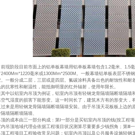
隔断门
临空墙防护密闭封堵板
阶段目前市面上的铝单板幕墙用铝单板幕墙包含1.2毫米、1.5毫米、
2400Mm*1220毫米或1300Mm*2500M。一般幕墙铝单板表
胶。一般分成二层，三层或是四层。氟碳涂料具备出色的耐蚀性和耐
色的抗寒性和耐温性，能抵御明显的红外辐射，使用年限长。
中以铝室内吊顶为例证，铝室内吊顶有轻钢龙骨隔墙隔断墙隔墙和
体空气湿度的损害下能形变。这一时间长了，建筑木方有的形变大，有
反过来是用轻钢龙骨隔墙隔断墙隔墙安裝。由于吊顶天花板板上边的原
骨隔墙隔断墙隔墙、
的成本由三一部分构成：第Ⅰ一部分是买铝室内吊顶的钱(按工程项目
室内吊顶地域代理会依据工程项目状况测算尽量要多少钱拐角；第Ⅲ
工程项目工程验收常见问题：铝室内吊顶以及公共服务设施轻钢龙