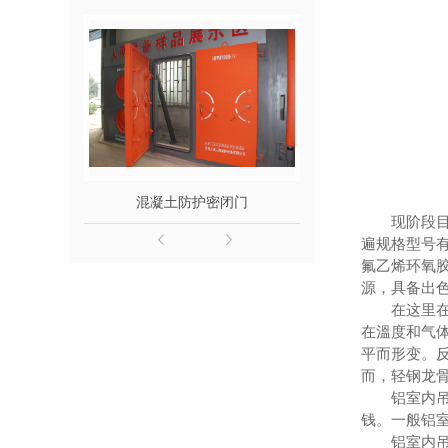
混凝土防护密闭门
地铁区间
现阶段目前现
遍规格型号有
氟乙烯环氧
源，具备出
在这里在其
在溫度和气
平而形变。
而，轻钢龙
铝室内吊顶
钱。一般铝
铝室内吊顶