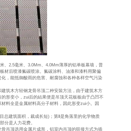
过滤吸收器
2.5毫米、3.0Mm、4.0Mm薄厚的铝单板幕墙，普
层不锈钢板材后喷漆氟碳喷涂。氟碳涂料、油漆和漆料用聚偏
老化，能抵御酸雨的危害、耐腐蚀和各种各样空气污染
建筑木方轻钢龙骨吊顶二种安裝方法，由于建筑木方
的形变小，zui后的結果便是吊顶天花板板由于凸凹不
材料全是金属材料高分子材料，因此形变zui小。因
总建筑面积，裁成长短)；第Ⅱ是角落里的化学物质
一部分是人力花费。
骨吊顶选用金属片成形，铝室内吊顶的联接方式为插