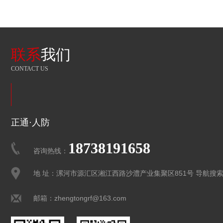
联系
我们
CONTACT US
正通·人防
18738191658
咨询热线：
地 址：漯河市源汇区湘江西路沙澧产业集聚区851号 导航搜
邮箱：zhengtongrf@163.com