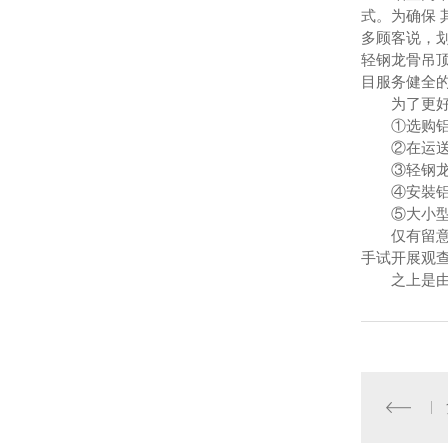
式。为确保
多顾客说，
轻钢龙骨吊
目服务健全的
为了更好地
①选购铝室
②在运送和
③轻钢龙骨
④安裝铝室
⑤大小型照
仅有留意之
手试开展观
之上是由铝