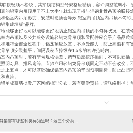
 其联接畅顺不松脱，其扣锁结构型号规格应精确，容许调整范畴小，
划算的铝室内吊顶用了不上大半年就出現了板与轻钢龙骨吊顶的联接
顶和铝室内吊顶形变，安裝时硬插会导致 铝室内吊顶室内吊顶不匀称
铝集成墙板*品牌。
能够更好地可以能够更好地防止铝室内吊顶的不匀称状况，在装修
内吊顶以及公共服务设施轻钢龙骨吊顶和零配件应合乎产品品质规
堆积全部全过程中，铝蓬顶应放置，不承受能力，防止高溫和有
吊顶安裝整平，间隔误差应操纵在1.5米的容许范畴内。
内吊顶时，若有型号规格误差，调节后应按序插到，不可以硬插
明灯具、排风扇等。应独立用轻钢龙骨吊顶固定不动不会改变，不
上五点，才可以基础确保铝室内吊顶的坚固预期目标，防止凸凹不
查和查验。
单板幕墙批发厂家网编梳理公布，若有赔偿责任，请联络删掉！掌
货架都有哪些种类你知道吗？这三个分类很详细